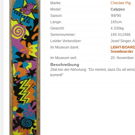
Marke:
Checker Pig
Model:
Calypso
Saison:
'89/'90
Länge:
165cm
Gewicht:
4.330kg
Seriennummer:
165 012488
Letzter Vorbesitzer:
Josef Singer, 
Im Museum dank:
LIGHT-BOARDS
Snowboarder
Im Museum seit:
20. November
Beschreibung
Zitat bei der Abholung: "Du merkst, dass Du alt wi
kommt!"