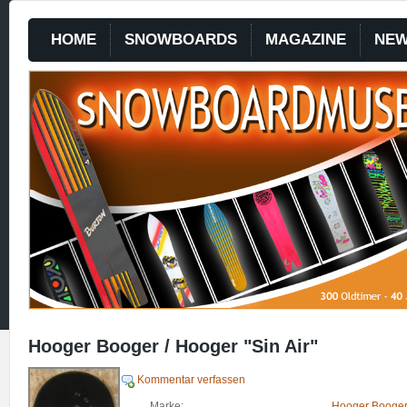
HOME
SNOWBOARDS
MAGAZINE
NE
Hooger Booger / Hooger "Sin Air"
Kommentar verfassen
Marke:
Hooger Booger