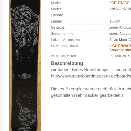
Marke:
FOR TRADE (
Model:
SIMS - 157 
Saison:
Länge:
157cm
Gewicht:
keine Angab
Seriennummer:
keine Angab
Letzter Vorbesitzer:
Silvio Moor,
Im Museum dank:
LIGHT-BOARD
Snowboarde
Im Museum seit:
29. Mai 2015
Beschreibung
wir haben dieses Board doppelt - nochmal 
http://www.snowboardmuseum.de/board/s
Dieses Exemplar wurde nachträglich in e
geschnitten (sehr sauber gearbeiteet!)