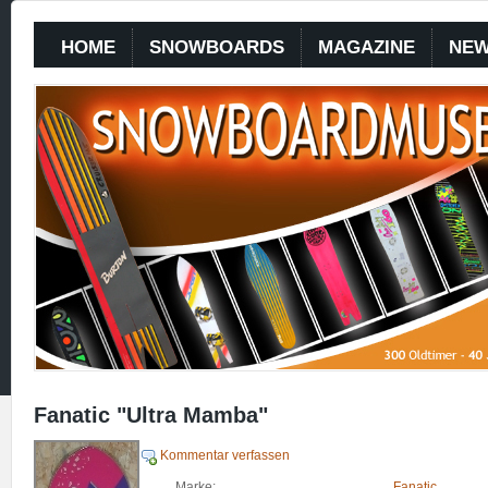
HOME
SNOWBOARDS
MAGAZINE
NE
Fanatic "Ultra Mamba"
Kommentar verfassen
Marke:
Fanatic