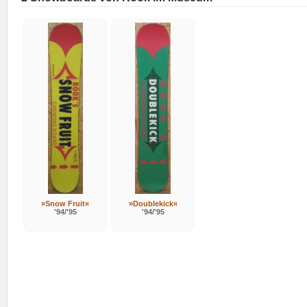
»Snow Fruit«
»Doublekick«
'94/'95
'94/'95