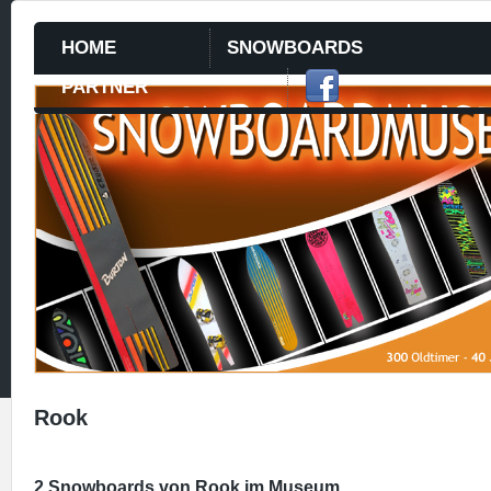
HOME
SNOWBOARDS
PARTNER
Rook
2 Snowboards von Rook im Museum