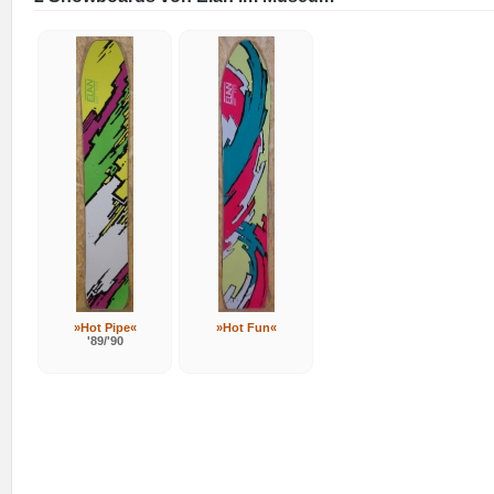
»Hot Pipe«
»Hot Fun«
'89/'90