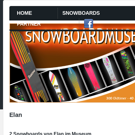
HOME
SNOWBOARDS
PARTNER
Elan
2 Snowboards von Elan im Museum