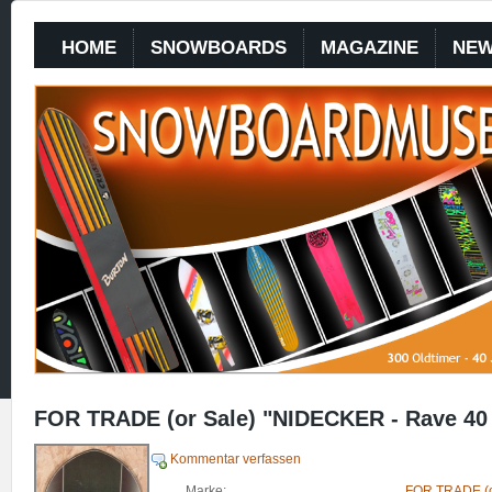
HOME
SNOWBOARDS
MAGAZINE
NE
FOR TRADE (or Sale) "NIDECKER - Rave 40
Kommentar verfassen
Marke:
FOR TRADE (o