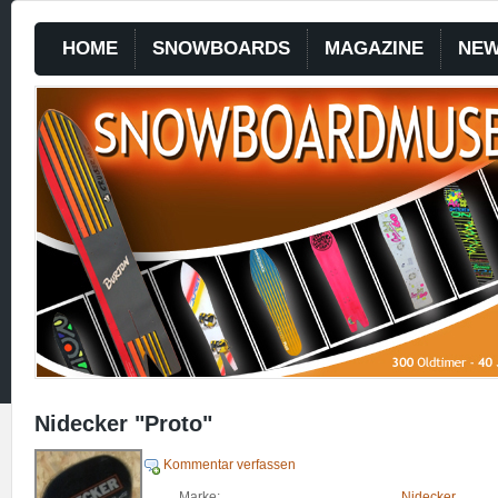
HOME
SNOWBOARDS
MAGAZINE
NE
Nidecker "Proto"
Kommentar verfassen
Marke:
Nidecker