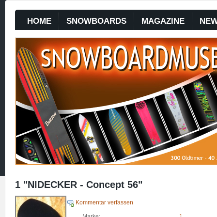
HOME
SNOWBOARDS
MAGAZINE
NE
1 "NIDECKER - Concept 56"
Kommentar verfassen
Marke:
1