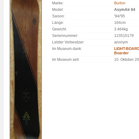
Marke:
Burton
Model:
AsymAir 64
Saison:
'94/'95
Länge:
164cm
Gewicht:
3.464kg
Seriennummer:
123510179
Letzter Vorbesitzer:
anonym
Im Museum dank:
LIGHT-BOARDS
Boarder
Im Museum seit:
10. Oktober 2