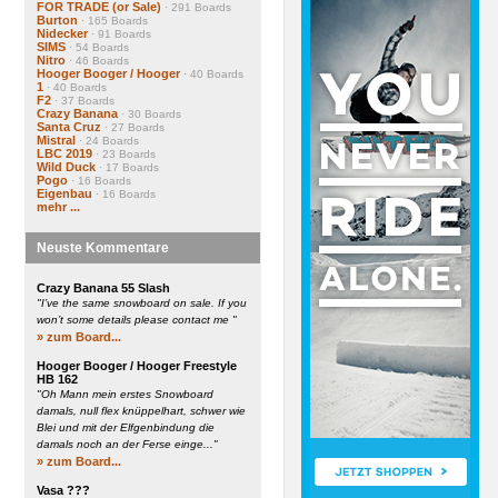
FOR TRADE (or Sale)
· 291 Boards
Burton
· 165 Boards
Nidecker
· 91 Boards
SIMS
· 54 Boards
Nitro
· 46 Boards
Hooger Booger / Hooger
· 40 Boards
1
· 40 Boards
F2
· 37 Boards
Crazy Banana
· 30 Boards
Santa Cruz
· 27 Boards
Mistral
· 24 Boards
LBC 2019
· 23 Boards
Wild Duck
· 17 Boards
Pogo
· 16 Boards
Eigenbau
· 16 Boards
mehr ...
Neuste Kommentare
Crazy Banana 55 Slash
"I’ve the same snowboard on sale. If you
won’t some details please contact me "
» zum Board...
Hooger Booger / Hooger Freestyle
HB 162
"Oh Mann mein erstes Snowboard
damals, null flex knüppelhart, schwer wie
Blei und mit der Elfgenbindung die
damals noch an der Ferse einge..."
» zum Board...
Vasa ???