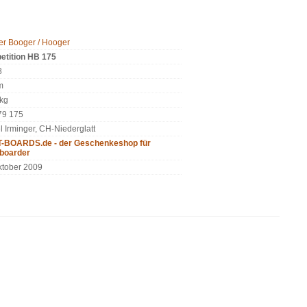
r Booger / Hooger
tition HB 175
8
m
kg
79 175
l Irminger, CH-Niederglatt
T-BOARDS.de - der Geschenkeshop für
boarder
ktober 2009