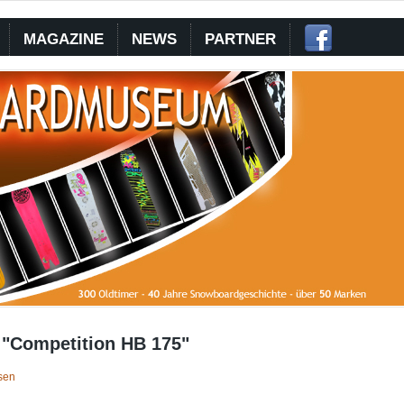
MAGAZINE
NEWS
PARTNER
 "Competition HB 175"
sen