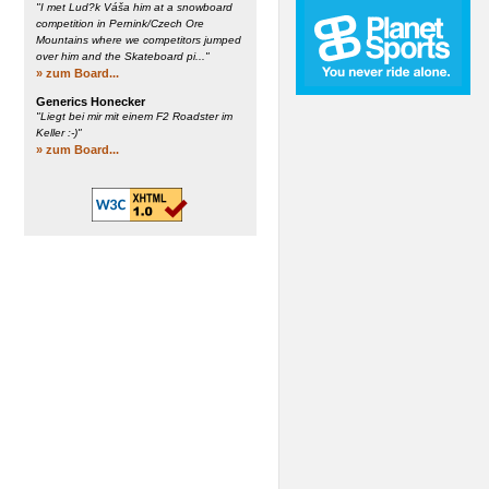
"I met Lud?k Váša him at a snowboard
competition in Pernink/Czech Ore
Mountains where we competitors jumped
over him and the Skateboard pi..."
» zum Board...
Generics Honecker
"Liegt bei mir mit einem F2 Roadster im
Keller :-)"
» zum Board...