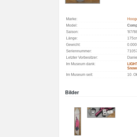
Marke:
Hooge
Model:
Compe
Saison:
'87/'8
Länge:
175c
Gewicht:
0.000
Seriennummer:
7105
Letzter Vorbesitzer:
Danie
Im Museum dank:
LIGH
Snow
Im Museum seit:
10. O
Bilder