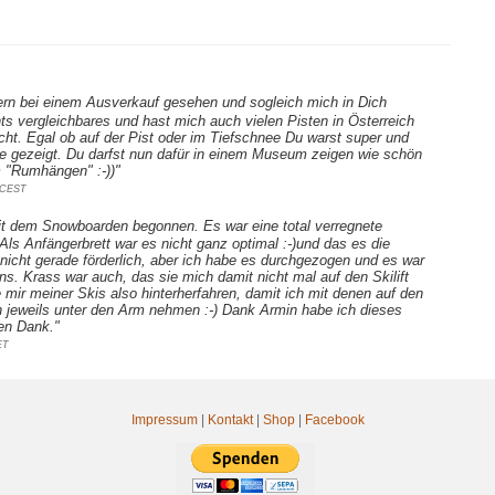
ern bei einem Ausverkauf gesehen und sogleich mich in Dich
hts vergleichbares und hast mich auch vielen Pisten in Österreich
cht. Egal ob auf der Pist oder im Tiefschnee Du warst super und
se gezeigt. Du darfst nun dafür in einem Museum zeigen wie schön
 "Rumhängen" :-))"
5 CEST
t dem Snowboarden begonnen. Es war eine total verregnete
ls Anfängerbrett war es nicht ganz optimal :-)und das es die
icht gerade förderlich, aber ich habe es durchgezogen und es war
. Krass war auch, das sie mich damit nicht mal auf den Skilift
mir meiner Skis also hinterherfahren, damit ich mit denen auf den
h jeweils unter den Arm nehmen :-) Dank Armin habe ich dieses
en Dank."
ET
Impressum
|
Kontakt
|
Shop
|
Facebook