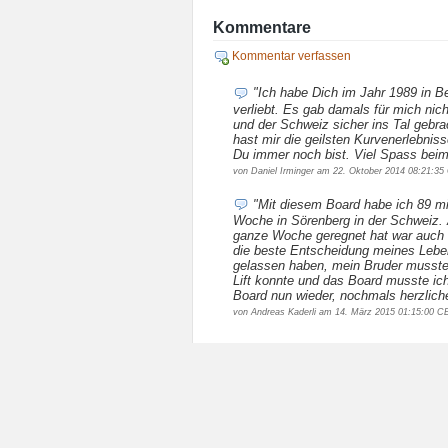
Kommentare
Kommentar verfassen
"Ich habe Dich im Jahr 1989 in B
verliebt. Es gab damals für mich nic
und der Schweiz sicher ins Tal gebra
hast mir die geilsten Kurvenerlebnis
Du immer noch bist. Viel Spass beim
von Daniel Irminger am 22. Oktober 2014 08:21:3
"Mit diesem Board habe ich 89 mi
Woche in Sörenberg in der Schweiz. A
ganze Woche geregnet hat war auch n
die beste Entscheidung meines Lebens
gelassen haben, mein Bruder musste 
Lift konnte und das Board musste ic
Board nun wieder, nochmals herzlich
von Andreas Kaderli am 14. März 2015 01:15:00 C