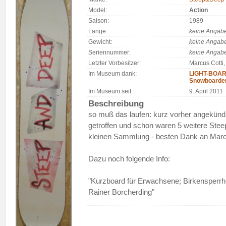
Model:
Action
Saison:
1989
Länge:
keine Angab
Gewicht:
keine Angab
Seriennummer:
keine Angab
Letzter Vorbesitzer:
Marcus Cotti
Im Museum dank:
LIGHT-BOARD
Snowboarde
Im Museum seit:
9. April 2011
Beschreibung
so muß das laufen: kurz vorher angekündi
getroffen und schon waren 5 weitere Ste
kleinen Sammlung - besten Dank an Marcu
Dazu noch folgende Info:
"Kurzboard für Erwachsene; Birkensperrho
Rainer Borcherding"