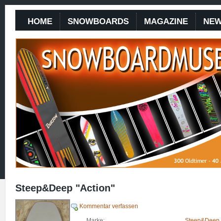
HOME
SNOWBOARDS
MAGAZINE
NE
Steep&Deep "Action"
Kommentar verfassen
Marke:
Steep&Deep