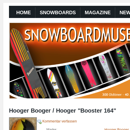
HOME
SNOWBOARDS
MAGAZINE
NE
Hooger Booger / Hooger "Booster 164"
Kommentar verfassen
Marke:
Hooger Booger 