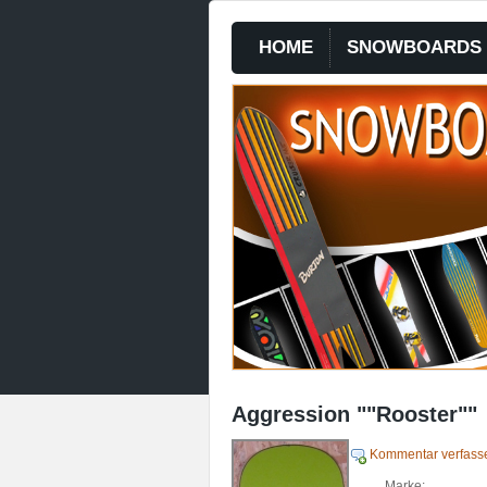
HOME
SNOWBOARDS
Aggression ""Rooster""
Kommentar verfass
Marke: