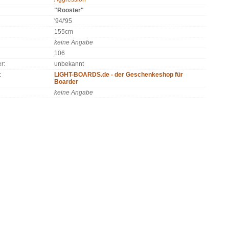
"Rooster"
'94/'95
155cm
keine Angabe
106
r:
unbekannt
:
LIGHT-BOARDS.de - der Geschenkeshop für
Boarder
keine Angabe