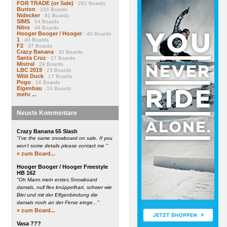
FOR TRADE (or Sale)
· 291 Boards
Burton
· 165 Boards
Nidecker
· 91 Boards
SIMS
· 54 Boards
Nitro
· 46 Boards
Hooger Booger / Hooger
· 40 Boards
1
· 40 Boards
F2
· 37 Boards
Crazy Banana
· 30 Boards
Santa Cruz
· 27 Boards
Mistral
· 24 Boards
LBC 2019
· 23 Boards
Wild Duck
· 17 Boards
Pogo
· 16 Boards
Eigenbau
· 16 Boards
mehr ...
Neuste Kommentare
Crazy Banana 55 Slash
"I’ve the same snowboard on sale. If you
won’t some details please contact me "
» zum Board...
Hooger Booger / Hooger Freestyle
HB 162
"Oh Mann mein erstes Snowboard
damals, null flex knüppelhart, schwer wie
Blei und mit der Elfgenbindung die
damals noch an der Ferse einge..."
» zum Board...
Vasa ???