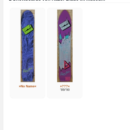
»No Name«
»???«
'89/'90