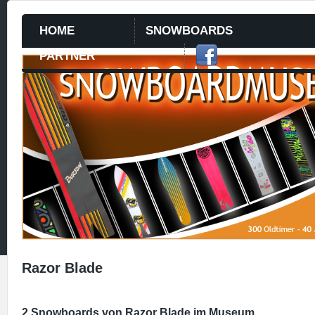
HOME
SNOWBOARDS
PARTNER
Razor Blade
2 Snowboards von Razor Blade im Museum