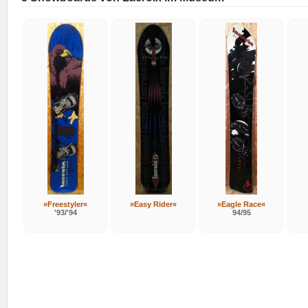
»Freestyler«
»Easy Rider«
»Eagle Race«
'93/'94
94/95