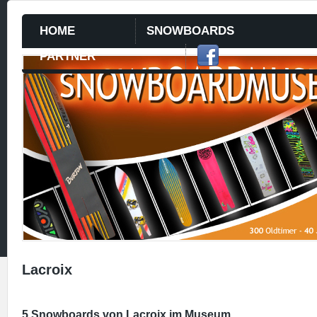
HOME
SNOWBOARDS
PARTNER
Lacroix
5 Snowboards von Lacroix im Museum