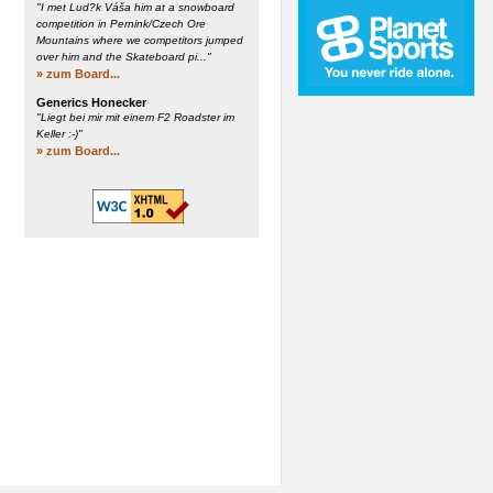
"I met Lud?k Váša him at a snowboard
competition in Pernink/Czech Ore
Mountains where we competitors jumped
over him and the Skateboard pi..."
» zum Board...
Generics Honecker
"Liegt bei mir mit einem F2 Roadster im
Keller :-)"
» zum Board...