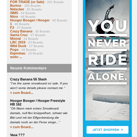
FOR TRADE (or Sale)
· 291 Boards
Burton
· 165 Boards
Nidecker
· 91 Boards
SIMS
· 54 Boards
Nitro
· 46 Boards
Hooger Booger / Hooger
· 40 Boards
1
· 40 Boards
F2
· 37 Boards
Crazy Banana
· 30 Boards
Santa Cruz
· 27 Boards
Mistral
· 24 Boards
LBC 2019
· 23 Boards
Wild Duck
· 17 Boards
Pogo
· 16 Boards
Eigenbau
· 16 Boards
mehr ...
Neuste Kommentare
Crazy Banana 55 Slash
"I’ve the same snowboard on sale. If you
won’t some details please contact me "
» zum Board...
Hooger Booger / Hooger Freestyle
HB 162
"Oh Mann mein erstes Snowboard
damals, null flex knüppelhart, schwer wie
Blei und mit der Elfgenbindung die
damals noch an der Ferse einge..."
» zum Board...
Vasa ???