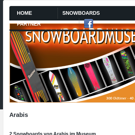
HOME
SNOWBOARDS
PARTNER
Arabis
2 Snowboards von Arabis im Museum