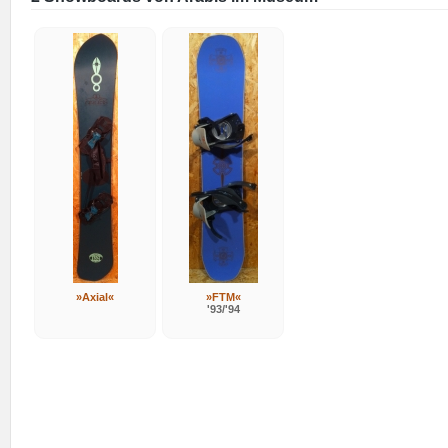
»Axial«
»FTM«
'93/'94